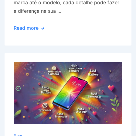
marca até o modelo, cada detalhe pode fazer
a diferença na sua …
Como
Read more →
Escolher
Bem
o
Seu
Produto:
Da
Marca
ao
Modelo
Blog