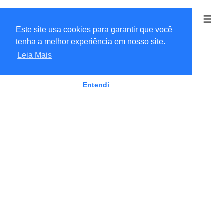
↓
Linkaria Ofertas
Ir
Men
Este site usa cookies para garantir que você
para
tenha a melhor experiência em nosso site.
o
Leia Mais
Conteúdo
Principal
Entendi