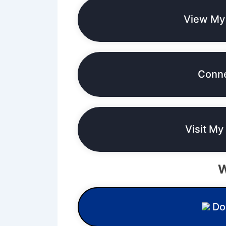
View My
Conne
Visit My
W
Don