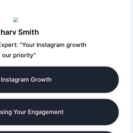
tharv Smith
xpert: “Your Instagram growth
s our priority”
Instagram Growth
asing Your Engagement