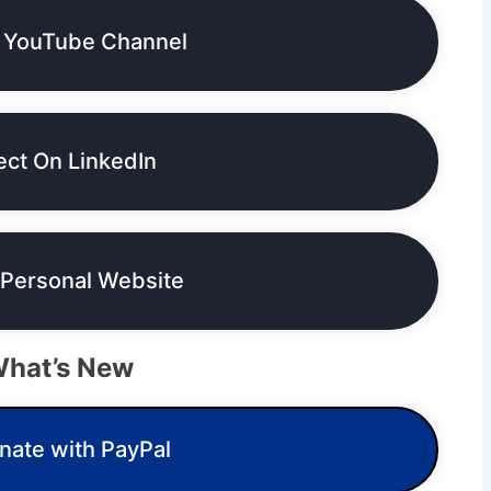
 YouTube Channel
ct On LinkedIn
 Personal Website
hat’s New
ate with PayPal