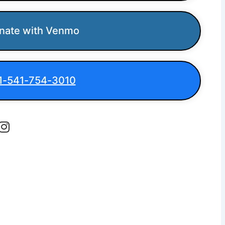
nate with Venmo
1-541-754-3010